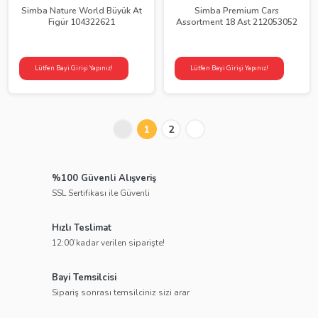
Simba Nature World Büyük At
Simba Premium Cars
Figür 104322621
Assortment 18 Ast 212053052
Lütfen Bayi Girişi Yapınız!
Lütfen Bayi Girişi Yapınız!
1
2
%100 Güvenli Alışveriş
SSL Sertifikası ile Güvenli
Hızlı Teslimat
12:00’kadar verilen siparişte!
Bayi Temsilcisi
Sipariş sonrası temsilciniz sizi arar