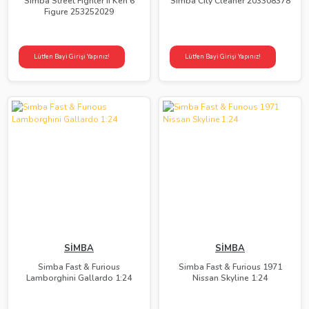
Simba Street Fighter II Ken 6
Simba City Cleaner 203308378
Figure 253252029
Lütfen Bayi Girişi Yapınız!
Lütfen Bayi Girişi Yapınız!
SİMBA
SİMBA
Simba Fast & Furious
Simba Fast & Furious 1971
Lamborghini Gallardo 1:24
Nissan Skyline 1:24