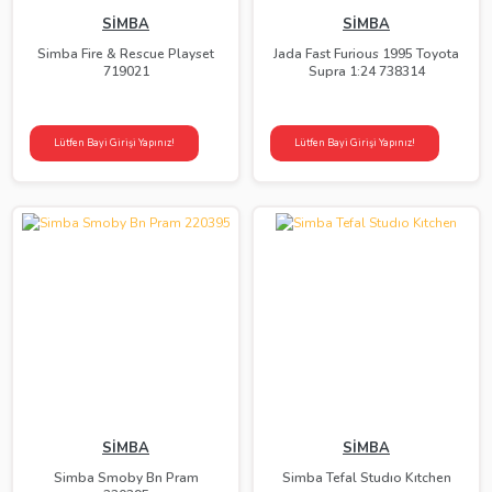
SİMBA
SİMBA
Simba Fire & Rescue Playset
Jada Fast Furious 1995 Toyota
719021
Supra 1:24 738314
Lütfen Bayi Girişi Yapınız!
Lütfen Bayi Girişi Yapınız!
SİMBA
SİMBA
Simba Smoby Bn Pram
Simba Tefal Studıo Kıtchen