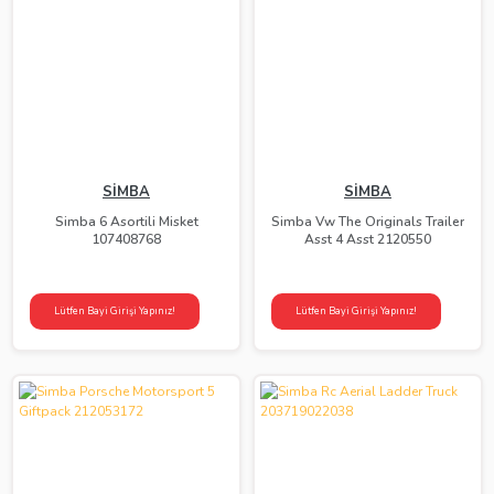
SİMBA
SİMBA
Simba 6 Asortili Misket
Simba Vw The Originals Trailer
107408768
Asst 4 Asst 2120550
Lütfen Bayi Girişi Yapınız!
Lütfen Bayi Girişi Yapınız!