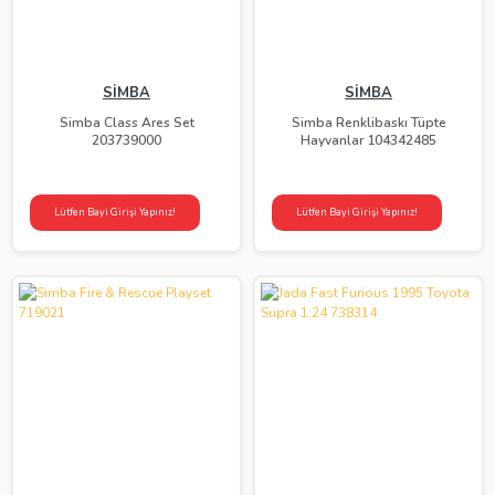
SİMBA
SİMBA
Simba Class Ares Set
Simba Renklibaskı Tüpte
203739000
Hayvanlar 104342485
Lütfen Bayi Girişi Yapınız!
Lütfen Bayi Girişi Yapınız!