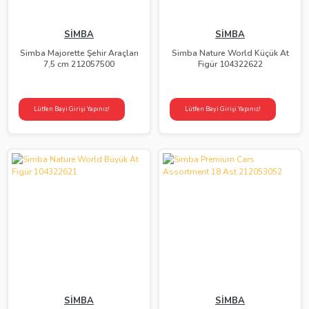
SİMBA
SİMBA
Simba Majorette Şehir Araçları
Simba Nature World Küçük At
7,5 cm 212057500
Figür 104322622
Lütfen Bayi Girişi Yapınız!
Lütfen Bayi Girişi Yapınız!
SİMBA
SİMBA