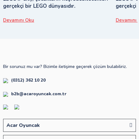
gerçekçi bir LEGO dünyasıdır.
gerçekçi 
Devamını Oku
Devamını 
Bir sorunuz mu var? Bizimle iletişime geçerek çözüm bulabiliriz.
(0312) 362 10 20
b2b@acaroyuncak.com.tr
Acar Oyuncak