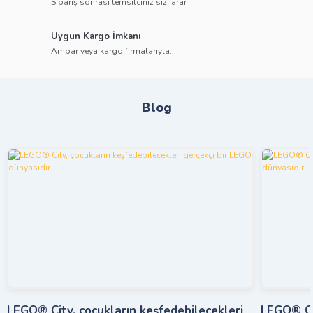
Sipariş sonrası temsilciniz sizi arar
Uygun Kargo İmkanı
Ambar veya kargo firmalarıyla...
Blog
LEGO® City, çocukların keşfedebilecekleri
LEGO® Cit