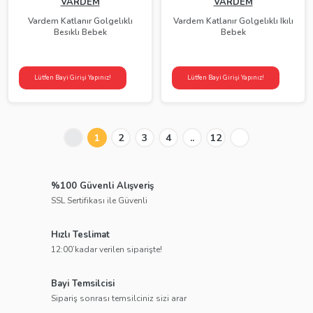
VARDEM
VARDEM
Vardem Katlanır Golgelıklı
Vardem Katlanır Golgelıklı Ikılı
Besıklı Bebek
Bebek
Lütfen Bayi Girişi Yapınız!
Lütfen Bayi Girişi Yapınız!
1
2
3
4
..
12
%100 Güvenli Alışveriş
SSL Sertifikası ile Güvenli
Hızlı Teslimat
12:00’kadar verilen siparişte!
Bayi Temsilcisi
Sipariş sonrası temsilciniz sizi arar