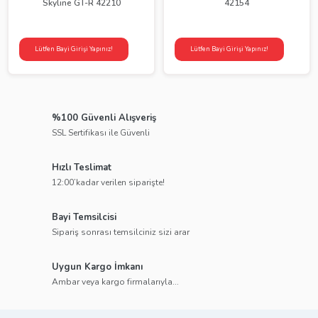
Skyline GT-R 42210
42154
Lütfen Bayi Girişi Yapınız!
Lütfen Bayi Girişi Yapınız!
%100 Güvenli Alışveriş
SSL Sertifikası ile Güvenli
Hızlı Teslimat
12:00’kadar verilen siparişte!
Bayi Temsilcisi
Sipariş sonrası temsilciniz sizi arar
Uygun Kargo İmkanı
Ambar veya kargo firmalarıyla...