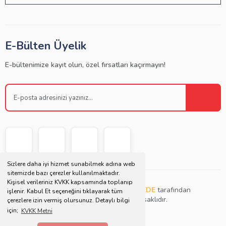
E-Bülten Üyelik
E-bültenimize kayıt olun, özel fırsatları kaçırmayın!
Sizlere daha iyi hizmet sunabilmek adına web
sitemizde bazı çerezler kullanılmaktadır.
Kişisel verileriniz KVKK kapsamında toplanıp
Copyright © 2021 | Bu websitesi
Müjdat DEDE
tarafından
işlenir. Kabul Et seçeneğini tıklayarak tüm
tasarlanmış ve düzenlenmiştir. Tüm hakları saklıdır.
çerezlere izin vermiş olursunuz. Detaylı bilgi
için;
KVKK Metni