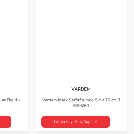
VARDEM
lar Figürlü
Vardem İntex Şeffaf Jumbo Simit 76 cm 3
IS59260
Lütfen Bayi Girişi Yapınız!