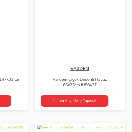
VARDEM
 147x33 Cm
Vardem Çiçek Desenli Havuz
86x25cm IH58427
Lütfen Bayi Girişi Yapınız!