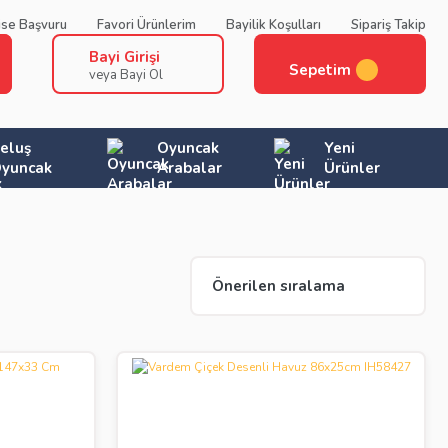
ise Başvuru
Favori Ürünlerim
Bayilik Koşulları
Sipariş Takip
Bayi Girişi
Sepetim
veya Bayi Ol
eluş
Oyuncak
Yeni
yuncak
Arabalar
Ürünler