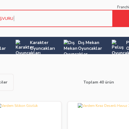
Franch
AŞVURU KOŞU
Karakter
Dış Mekan
P
lar
Oyuncakları
Oyuncaklar
O
iler
Toplam 40 ürün