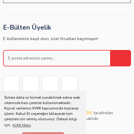
E-Bülten Üyelik
E-bültenimize kayıt olun, özel fırsatları kaçırmayın!
Sizlere daha iyi hizmet sunabilmek adına web
sitemizde bazı çerezler kullanılmaktadır.
Kişisel verileriniz KVKK kapsamında toplanıp
Copyright © 2021 | Bu websitesi
Müjdat DEDE
tarafından
işlenir. Kabul Et seçeneğini tıklayarak tüm
tasarlanmış ve düzenlenmiştir. Tüm hakları saklıdır.
çerezlere izin vermiş olursunuz. Detaylı bilgi
için;
KVKK Metni