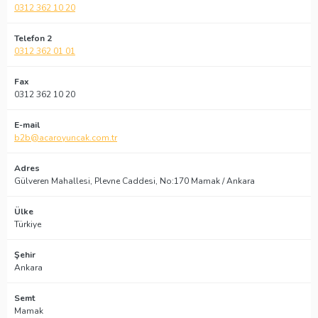
0312 362 10 20
Telefon 2
0312 362 01 01
Fax
0312 362 10 20
E-mail
b2b@acaroyuncak.com.tr
Adres
Gülveren Mahallesi, Plevne Caddesi, No:170 Mamak / Ankara
Ülke
Türkiye
Şehir
Ankara
Semt
Mamak