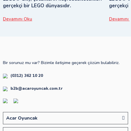
gerçekçi bir LEGO dünyasıdır.
gerçekçi 
Devamını Oku
Devamını 
Bir sorunuz mu var? Bizimle iletişime geçerek çözüm bulabiliriz.
(0312) 362 10 20
b2b@acaroyuncak.com.tr
Acar Oyuncak