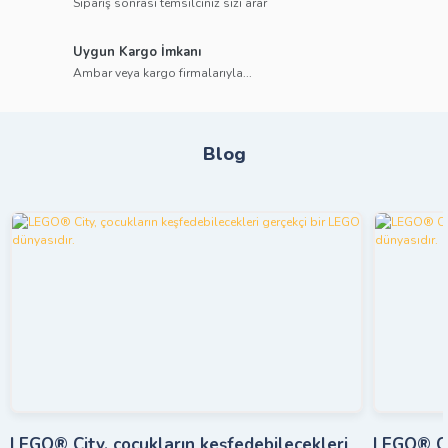
Sipariş sonrası temsilciniz sizi arar
Uygun Kargo İmkanı
Ambar veya kargo firmalarıyla...
Blog
LEGO® City, çocukların keşfedebilecekleri
LEGO® Cit