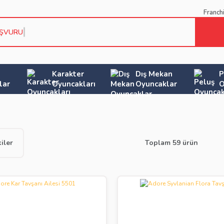
Franch
AŞVURU KOŞU
Karakter
Dış Mekan
P
lar
Oyuncakları
Oyuncaklar
O
iler
Toplam 59 ürün