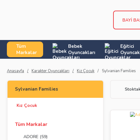
BAYİ B
Tüm
Bebek
Eğitici
Markalar
Oyuncakları
Oyuncak
Anasayfa
Karakter Oyuncakları
Kız Çocuk
Sylvanian Families
Sylvanian Families
Stoktak
Kız Çocuk
Tüm Markalar
ADORE (59)