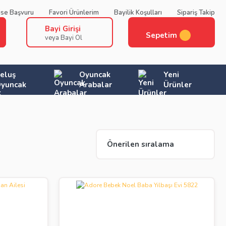
ise Başvuru
Favori Ürünlerim
Bayilik Koşulları
Sipariş Takip
Bayi Girişi
Sepetim
veya Bayi Ol
eluş
Oyuncak
Yeni
yuncak
Arabalar
Ürünler