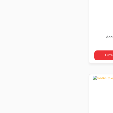
Ador
Lütfe