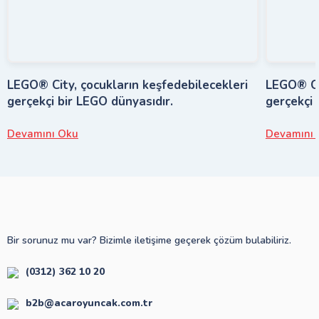
LEGO® City, çocukların keşfedebilecekleri
LEGO® Cit
gerçekçi bir LEGO dünyasıdır.
gerçekçi 
Devamını Oku
Devamını 
Bir sorunuz mu var? Bizimle iletişime geçerek çözüm bulabiliriz.
(0312) 362 10 20
b2b@acaroyuncak.com.tr