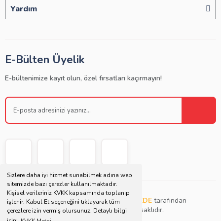
Yardım
E-Bülten Üyelik
E-bültenimize kayıt olun, özel fırsatları kaçırmayın!
Sizlere daha iyi hizmet sunabilmek adına web
sitemizde bazı çerezler kullanılmaktadır.
Kişisel verileriniz KVKK kapsamında toplanıp
Copyright © 2021 | Bu websitesi
Müjdat DEDE
tarafından
işlenir. Kabul Et seçeneğini tıklayarak tüm
tasarlanmış ve düzenlenmiştir. Tüm hakları saklıdır.
çerezlere izin vermiş olursunuz. Detaylı bilgi
için;
KVKK Metni