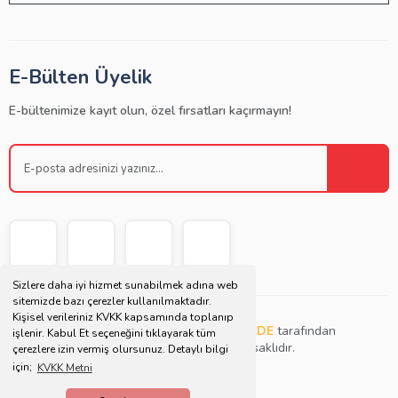
E-Bülten Üyelik
E-bültenimize kayıt olun, özel fırsatları kaçırmayın!
Sizlere daha iyi hizmet sunabilmek adına web
sitemizde bazı çerezler kullanılmaktadır.
Kişisel verileriniz KVKK kapsamında toplanıp
Copyright © 2021 | Bu websitesi
Müjdat DEDE
tarafından
işlenir. Kabul Et seçeneğini tıklayarak tüm
tasarlanmış ve düzenlenmiştir. Tüm hakları saklıdır.
çerezlere izin vermiş olursunuz. Detaylı bilgi
için;
KVKK Metni