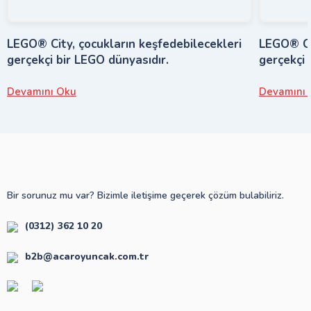
LEGO® City, çocukların keşfedebilecekleri
LEGO® Cit
gerçekçi bir LEGO dünyasıdır.
gerçekçi 
Devamını Oku
Devamını 
Bir sorunuz mu var? Bizimle iletişime geçerek çözüm bulabiliriz.
(0312) 362 10 20
b2b@acaroyuncak.com.tr