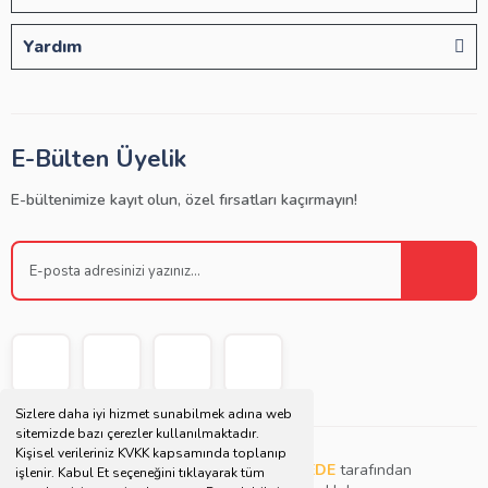
Yardım
E-Bülten Üyelik
E-bültenimize kayıt olun, özel fırsatları kaçırmayın!
Sizlere daha iyi hizmet sunabilmek adına web
sitemizde bazı çerezler kullanılmaktadır.
Kişisel verileriniz KVKK kapsamında toplanıp
Copyright © 2021 | Bu websitesi
Müjdat DEDE
tarafından
işlenir. Kabul Et seçeneğini tıklayarak tüm