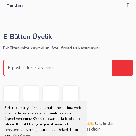
Yardım
E-Bülten Üyelik
E-bültenimize kayıt olun, özel fırsatları kaçırmayın!
Sizlere daha iyi hizmet sunabilmek adına web
sitemizde bazı çerezler kullanılmaktadır.
Kişisel verileriniz KVKK kapsamında toplanıp
Copyright © 2021 | Bu websitesi
Müjdat DEDE
tarafından
işlenir. Kabul Et seçeneğini tıklayarak tüm
tasarlanmış ve düzenlenmiştir. Tüm hakları saklıdır.
çerezlere izin vermiş olursunuz. Detaylı bilgi
için;
KVKK Metni