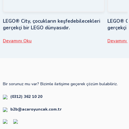
LEGO® City, çocukların keşfedebilecekleri
LEGO® Cit
gerçekçi bir LEGO dünyasıdır.
gerçekçi 
Devamını Oku
Devamını 
Bir sorunuz mu var? Bizimle iletişime geçerek çözüm bulabiliriz.
(0312) 362 10 20
b2b@acaroyuncak.com.tr