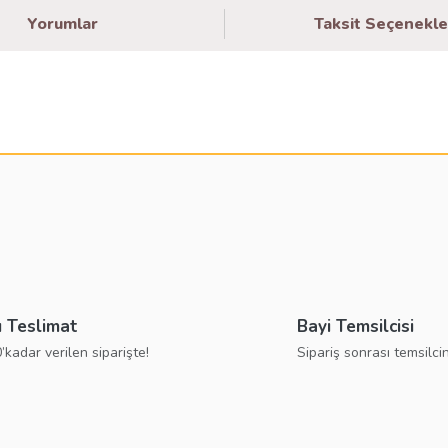
Yorumlar
Taksit Seçenekle
larda yetersiz gördüğünüz noktaları öneri formunu kullanarak tarafımıza ilete
Bu ürüne ilk yorumu siz yapın!
Yorum Yaz
ı Teslimat
Bayi Temsilcisi
’kadar verilen siparişte!
Sipariş sonrası temsilcin