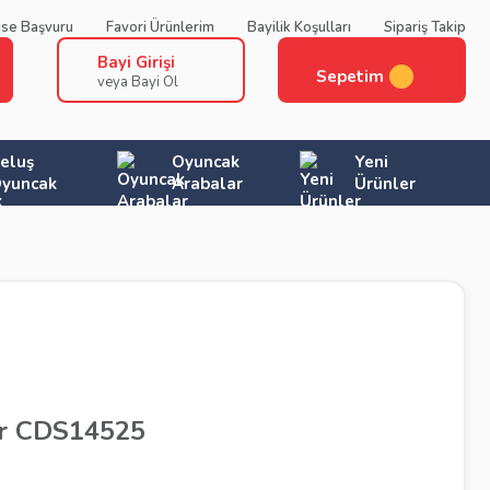
ise Başvuru
Favori Ürünlerim
Bayilik Koşulları
Sipariş Takip
Bayi Girişi
Sepetim
veya Bayi Ol
eluş
Oyuncak
Yeni
yuncak
Arabalar
Ürünler
or CDS14525