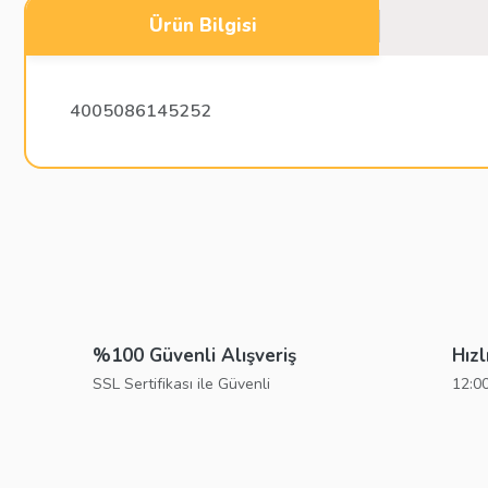
Ürün Bilgisi
4005086145252
Bu ürünün fiyat bilgisi, resim, ürün açıklamalarında ve diğer konu
Görüş ve önerileriniz için teşekkür ederiz.
Ürün resmi kalitesiz, bozuk veya görüntülenemiyor.
Ürün açıklamasında eksik bilgiler bulunuyor.
%100 Güvenli Alışveriş
Hızl
Ürün bilgilerinde hatalar bulunuyor.
SSL Sertifikası ile Güvenli
12:00
Ürün fiyatı diğer sitelerden daha pahalı.
Bu ürüne benzer farklı alternatifler olmalı.