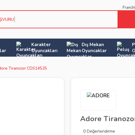
Franch
AŞVURU KO
Karakter
Dış Mekan
P
lar
Oyuncakları
Oyuncaklar
O
dore Tiranozor CDS14525
Adore Tiranoz
0 Değerlendirme