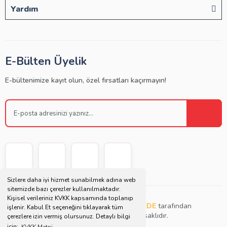
Yardım
E-Bülten Üyelik
E-bültenimize kayıt olun, özel fırsatları kaçırmayın!
Sizlere daha iyi hizmet sunabilmek adına web
sitemizde bazı çerezler kullanılmaktadır.
Kişisel verileriniz KVKK kapsamında toplanıp
Copyright © 2021 | Bu websitesi
Müjdat DEDE
tarafından
işlenir. Kabul Et seçeneğini tıklayarak tüm
tasarlanmış ve düzenlenmiştir. Tüm hakları saklıdır.
çerezlere izin vermiş olursunuz. Detaylı bilgi
için;
KVKK Metni