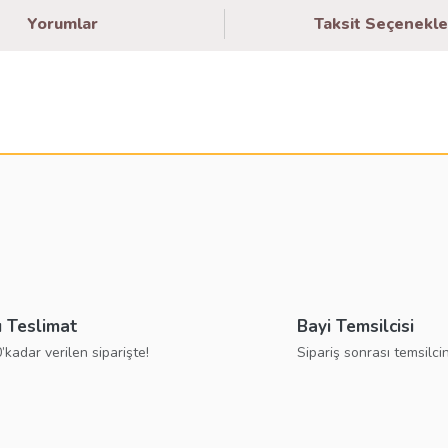
Yorumlar
Taksit Seçenekle
larda yetersiz gördüğünüz noktaları öneri formunu kullanarak tarafımıza ilete
Bu ürüne ilk yorumu siz yapın!
Yorum Yaz
ı Teslimat
Bayi Temsilcisi
’kadar verilen siparişte!
Sipariş sonrası temsilcin