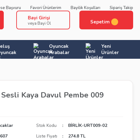
ise Başvuru
Favori Ürünlerim
Bayilik Koşulları
Sipariş Takip
Bayi Girişi
Sepetim
veya Bayi Ol
eluş
Oyuncak
Yeni
yuncak
Arabalar
Ürünler
klı Sesli Kaya Davul Pembe 009
ncaklar
Stok Kodu
BİRLİK-URT009-02
1607
Liste Fiyatı
274.8 TL