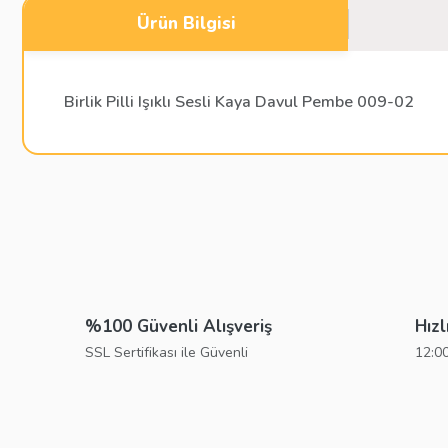
Ürün Bilgisi
Birlik Pilli Işıklı Sesli Kaya Davul Pembe 009-02
Bu ürünün fiyat bilgisi, resim, ürün açıklamalarında ve diğer konu
Görüş ve önerileriniz için teşekkür ederiz.
Ürün resmi kalitesiz, bozuk veya görüntülenemiyor.
Ürün açıklamasında eksik bilgiler bulunuyor.
%100 Güvenli Alışveriş
Hızl
Ürün bilgilerinde hatalar bulunuyor.
SSL Sertifikası ile Güvenli
12:00
Ürün fiyatı diğer sitelerden daha pahalı.
Bu ürüne benzer farklı alternatifler olmalı.