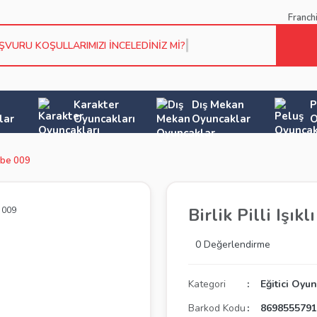
Franch
ŞVURU KOŞULLARIMIZI İNCELEDİNİZ Mİ?
Karakter
Dış Mekan
P
lar
Oyuncakları
Oyuncaklar
O
embe 009
Birlik Pilli Işı
0 Değerlendirme
Kategori
Eğitici Oyu
Barkod Kodu
869855579