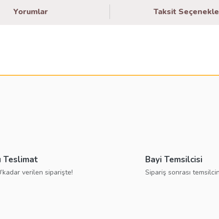
Yorumlar
Taksit Seçenekle
larda yetersiz gördüğünüz noktaları öneri formunu kullanarak tarafımıza ilete
Bu ürüne ilk yorumu siz yapın!
Yorum Yaz
ı Teslimat
Bayi Temsilcisi
’kadar verilen siparişte!
Sipariş sonrası temsilcin