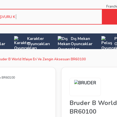
Franch
AŞVURU KOŞUL
Karakter
Dış Mekan
P
lar
Oyuncakları
Oyuncaklar
O
uder B World İtfaiye Eri Ve Zengin Aksesuarı BR60100
Bruder B World 
BR60100