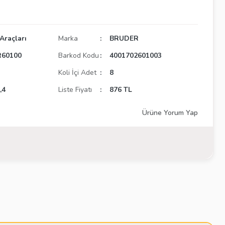
Araçları
Marka
BRUDER
60100
Barkod Kodu
4001702601003
Koli İçi Adet
8
,4
Liste Fiyatı
876 TL
Ürüne Yorum Yap