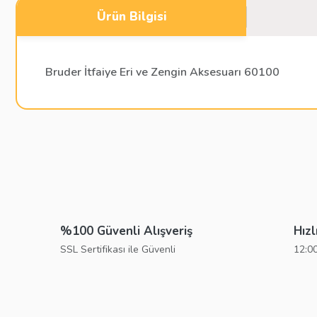
Ürün Bilgisi
Bruder İtfaiye Eri ve Zengin Aksesuarı 60100
Bu ürünün fiyat bilgisi, resim, ürün açıklamalarında ve diğer konu
Görüş ve önerileriniz için teşekkür ederiz.
Ürün resmi kalitesiz, bozuk veya görüntülenemiyor.
Ürün açıklamasında eksik bilgiler bulunuyor.
%100 Güvenli Alışveriş
Hızl
Ürün bilgilerinde hatalar bulunuyor.
SSL Sertifikası ile Güvenli
12:00
Ürün fiyatı diğer sitelerden daha pahalı.
Bu ürüne benzer farklı alternatifler olmalı.