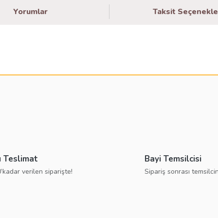
Yorumlar
Taksit Seçenekle
larda yetersiz gördüğünüz noktaları öneri formunu kullanarak tarafımıza ilete
Bu ürüne ilk yorumu siz yapın!
Yorum Yaz
ı Teslimat
Bayi Temsilcisi
’kadar verilen siparişte!
Sipariş sonrası temsilcin