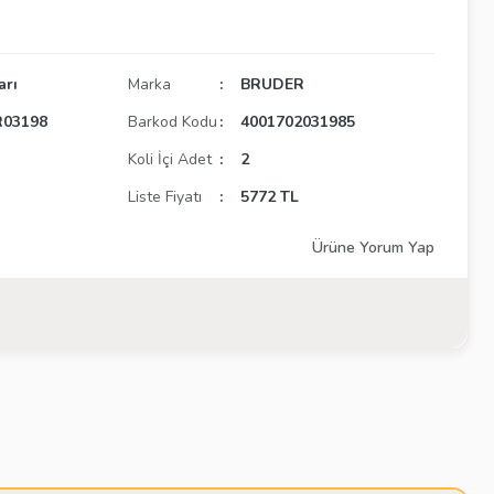
arı
Marka
BRUDER
03198
Barkod Kodu
4001702031985
Koli İçi Adet
2
Liste Fiyatı
5772 TL
Ürüne Yorum Yap