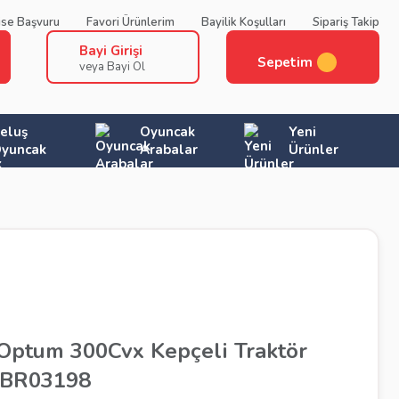
ise Başvuru
Favori Ürünlerim
Bayilik Koşulları
Sipariş Takip
Bayi Girişi
Sepetim
veya Bayi Ol
eluş
Oyuncak
Yeni
yuncak
Arabalar
Ürünler
 Optum 300Cvx Kepçeli Traktör
 BR03198