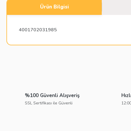
Ürün Bilgisi
4001702031985
Bu ürünün fiyat bilgisi, resim, ürün açıklamalarında ve diğer konu
Görüş ve önerileriniz için teşekkür ederiz.
Ürün resmi kalitesiz, bozuk veya görüntülenemiyor.
Ürün açıklamasında eksik bilgiler bulunuyor.
%100 Güvenli Alışveriş
Hızl
Ürün bilgilerinde hatalar bulunuyor.
SSL Sertifikası ile Güvenli
12:00
Ürün fiyatı diğer sitelerden daha pahalı.
Bu ürüne benzer farklı alternatifler olmalı.