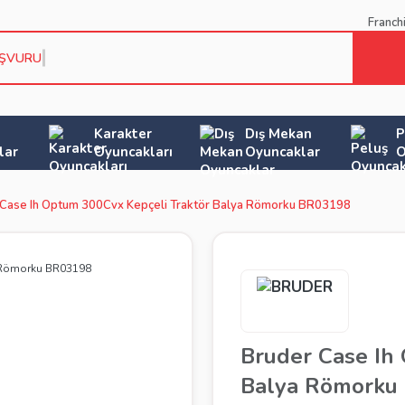
Franch
AŞVURU KOŞU
Karakter
Dış Mekan
P
lar
Oyuncakları
Oyuncaklar
O
 Case Ih Optum 300Cvx Kepçeli Traktör Balya Römorku BR03198
Bruder Case Ih
Balya Römorku