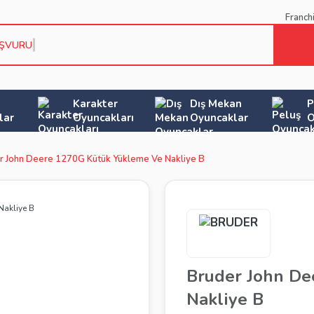
Franch
AŞVURU KOŞ
Karakter
Dış Mekan
P
lar
Oyuncakları
Oyuncaklar
O
r John Deere 1270G Kütük Yükleme Ve Nakliye B
Bruder John De
Nakliye B