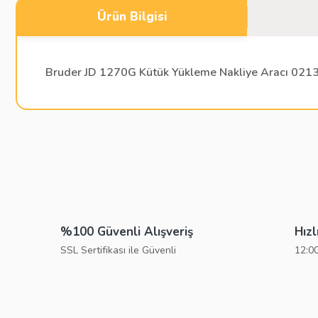
Ürün Bilgisi
Bruder JD 1270G Kütük Yükleme Nakliye Aracı 021
Bu ürünün fiyat bilgisi, resim, ürün açıklamalarında ve diğer konu
Görüş ve önerileriniz için teşekkür ederiz.
Ürün resmi kalitesiz, bozuk veya görüntülenemiyor.
Ürün açıklamasında eksik bilgiler bulunuyor.
%100 Güvenli Alışveriş
Hızl
Ürün bilgilerinde hatalar bulunuyor.
SSL Sertifikası ile Güvenli
12:00
Ürün fiyatı diğer sitelerden daha pahalı.
Bu ürüne benzer farklı alternatifler olmalı.