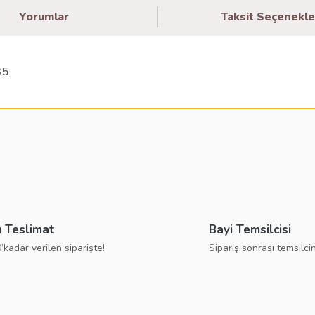
Yorumlar
Taksit Seçenekle
35
larda yetersiz gördüğünüz noktaları öneri formunu kullanarak tarafımıza ilete
Bu ürüne ilk yorumu siz yapın!
Yorum Yaz
ı Teslimat
Bayi Temsilcisi
’kadar verilen siparişte!
Sipariş sonrası temsilcin