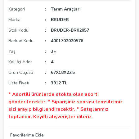
Kategori
Tarım Araçları
Marka
BRUDER
Stok Kodu
BRUDER-BR02057
Barkod Kodu
4001702020576
Yaş
3+
Koli İçi Adet
4
Ürün Ölçüsü
67X18X22,5
Liste Fiyatı
3912 TL
* Asortili ürünlerde stokta olan asorti
gönderilecektir. * Siparişiniz sonrası temsilcimiz
sizi arayıp bilgilendirecektir. * Satışlarımız
toptandır. Keyifli alışverişler dileriz.