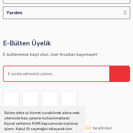
Yardım
E-Bülten Üyelik
E-bültenimize kayıt olun, özel fırsatları kaçırmayın!
Sizlere daha iyi hizmet sunabilmek adına web
sitemizde bazı çerezler kullanılmaktadır.
Kişisel verileriniz KVKK kapsamında toplanıp
Copyright © 2021 | Bu websitesi
Müjdat DEDE
tarafından
işlenir. Kabul Et seçeneğini tıklayarak tüm