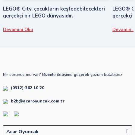
LEGO® City, çocukların keşfedebilecekleri
LEGO® Cit
gerçekçi bir LEGO dünyasıdır.
gerçekçi 
Devamını Oku
Devamını 
Bir sorunuz mu var? Bizimle iletişime geçerek çözüm bulabiliriz.
(0312) 362 10 20
b2b@acaroyuncak.com.tr
Acar Oyuncak