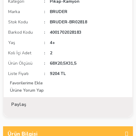
Kategori
Pikap-Kamyon
Marka
BRUDER
Stok Kodu
BRUDER-BR02818
Barkod Kodu
4001702028183
Yaş
4+
Koli İçi Adet
2
Ürün Ölçüsü
68X20,5X31,5
Liste Fiyatı
9204 TL
Ürüne Yorum Yap
Paylaş
Ürün Bilgisi