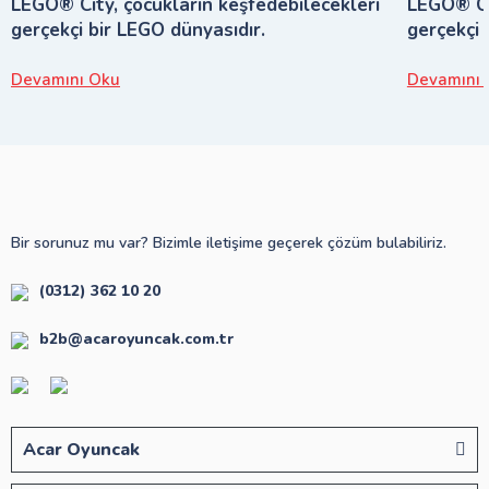
LEGO® City, çocukların keşfedebilecekleri
LEGO® Cit
gerçekçi bir LEGO dünyasıdır.
gerçekçi 
Devamını Oku
Devamını 
Bir sorunuz mu var? Bizimle iletişime geçerek çözüm bulabiliriz.
(0312) 362 10 20
b2b@acaroyuncak.com.tr
Acar Oyuncak