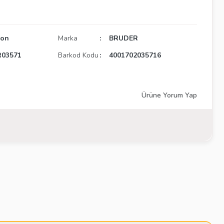
yon
Marka
BRUDER
03571
Barkod Kodu
4001702035716
Ürüne Yorum Yap