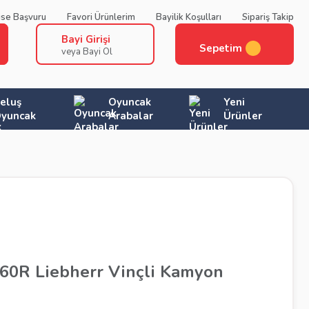
ise Başvuru
Favori Ürünlerim
Bayilik Koşulları
Sipariş Takip
Bayi Girişi
Sepetim
veya Bayi Ol
eluş
Oyuncak
Yeni
yuncak
Arabalar
Ürünler
560R Liebherr Vinçli Kamyon