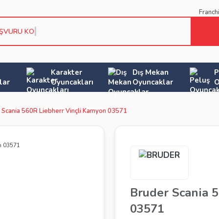
Franch
AŞVURU KOŞUL
Karakter
Dış Mekan
P
lar
Oyuncakları
Oyuncaklar
O
 Scania 560R Liebherr Vinçli Kamyon 03571
Bruder Scania 
03571