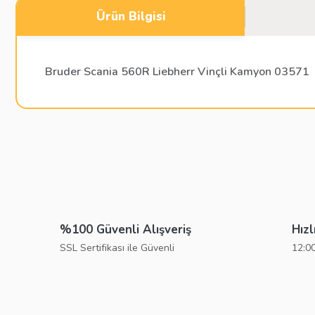
Ürün Bilgisi
Bruder Scania 560R Liebherr Vinçli Kamyon 03571
Bu ürünün fiyat bilgisi, resim, ürün açıklamalarında ve diğer konu
Görüş ve önerileriniz için teşekkür ederiz.
Ürün resmi kalitesiz, bozuk veya görüntülenemiyor.
Ürün açıklamasında eksik bilgiler bulunuyor.
%100 Güvenli Alışveriş
Hızl
Ürün bilgilerinde hatalar bulunuyor.
SSL Sertifikası ile Güvenli
12:00
Ürün fiyatı diğer sitelerden daha pahalı.
Bu ürüne benzer farklı alternatifler olmalı.