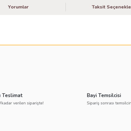
Yorumlar
Taksit Seçenekle
larda yetersiz gördüğünüz noktaları öneri formunu kullanarak tarafımıza ilete
Bu ürüne ilk yorumu siz yapın!
Yorum Yaz
ı Teslimat
Bayi Temsilcisi
’kadar verilen siparişte!
Sipariş sonrası temsilcin