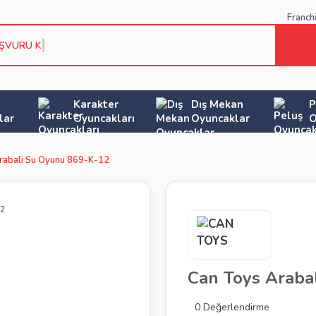
Franch
AŞVURU KOŞU
Karakter
Dış Mekan
P
lar
Oyuncakları
Oyuncaklar
O
rabali Su Oyunu 869-K-12
Can Toys Araba
0 Değerlendirme