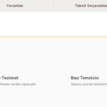
Yorumlar
Taksit Seçenekle
larda yetersiz gördüğünüz noktaları öneri formunu kullanarak tarafımıza ilete
Bu ürüne ilk yorumu siz yapın!
Yorum Yaz
ı Teslimat
Bayi Temsilcisi
’kadar verilen siparişte!
Sipariş sonrası temsilcin