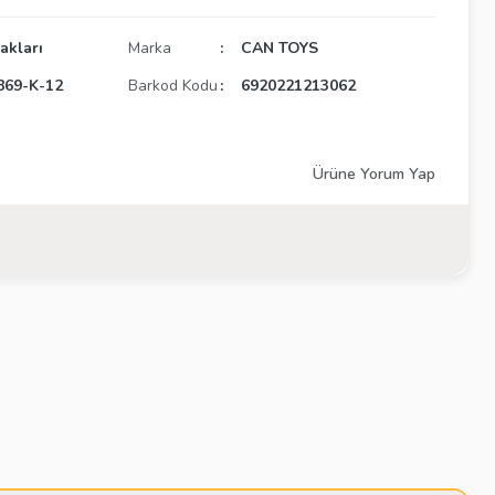
akları
Marka
CAN TOYS
869-K-12
Barkod Kodu
6920221213062
Ürüne Yorum Yap