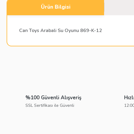
Ürün Bilgisi
Can Toys Arabali Su Oyunu 869-K-12
Bu ürünün fiyat bilgisi, resim, ürün açıklamalarında ve diğer konu
Görüş ve önerileriniz için teşekkür ederiz.
Ürün resmi kalitesiz, bozuk veya görüntülenemiyor.
Ürün açıklamasında eksik bilgiler bulunuyor.
%100 Güvenli Alışveriş
Hızl
Ürün bilgilerinde hatalar bulunuyor.
SSL Sertifikası ile Güvenli
12:00
Ürün fiyatı diğer sitelerden daha pahalı.
Bu ürüne benzer farklı alternatifler olmalı.