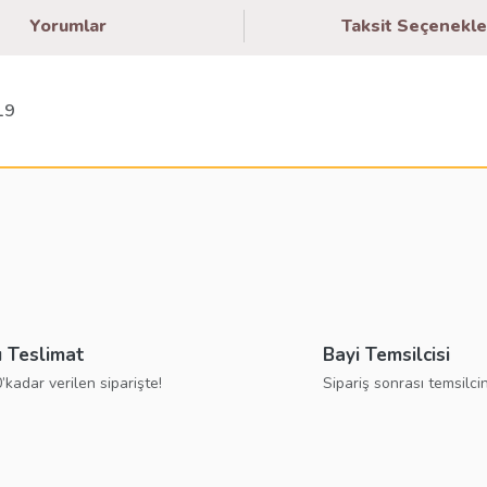
Yorumlar
Taksit Seçenekle
19
larda yetersiz gördüğünüz noktaları öneri formunu kullanarak tarafımıza ilete
Bu ürüne ilk yorumu siz yapın!
Yorum Yaz
ı Teslimat
Bayi Temsilcisi
’kadar verilen siparişte!
Sipariş sonrası temsilcin