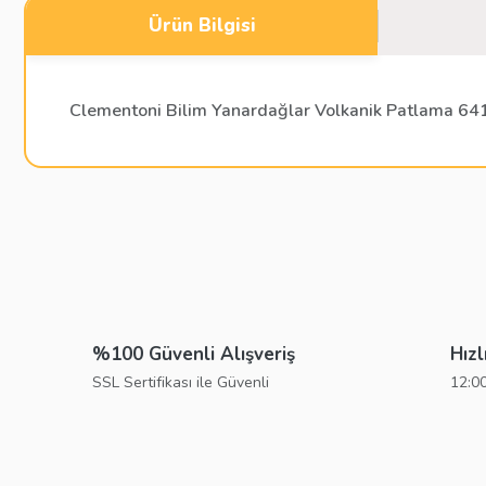
Ürün Bilgisi
Clementoni Bilim Yanardağlar Volkanik Patlama 64
Bu ürünün fiyat bilgisi, resim, ürün açıklamalarında ve diğer konu
Görüş ve önerileriniz için teşekkür ederiz.
Ürün resmi kalitesiz, bozuk veya görüntülenemiyor.
Ürün açıklamasında eksik bilgiler bulunuyor.
%100 Güvenli Alışveriş
Hızl
Ürün bilgilerinde hatalar bulunuyor.
SSL Sertifikası ile Güvenli
12:00
Ürün fiyatı diğer sitelerden daha pahalı.
Bu ürüne benzer farklı alternatifler olmalı.