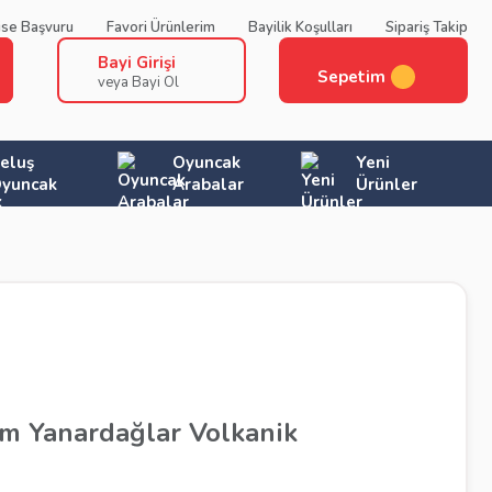
ise Başvuru
Favori Ürünlerim
Bayilik Koşulları
Sipariş Takip
Bayi Girişi
Sepetim
veya Bayi Ol
eluş
Oyuncak
Yeni
yuncak
Arabalar
Ürünler
im Yanardağlar Volkanik