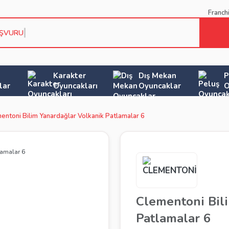
Franch
AŞVURU KOŞ
Karakter
Dış Mekan
P
lar
Oyuncakları
Oyuncaklar
O
entoni Bilim Yanardağlar Volkanik Patlamalar 6
Clementoni Bil
Patlamalar 6