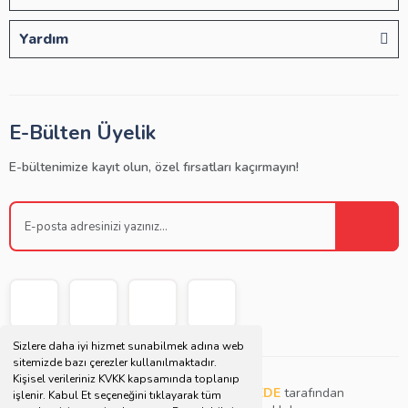
Yardım
E-Bülten Üyelik
E-bültenimize kayıt olun, özel fırsatları kaçırmayın!
Sizlere daha iyi hizmet sunabilmek adına web
sitemizde bazı çerezler kullanılmaktadır.
Kişisel verileriniz KVKK kapsamında toplanıp
Copyright © 2021 | Bu websitesi
Müjdat DEDE
tarafından
işlenir. Kabul Et seçeneğini tıklayarak tüm