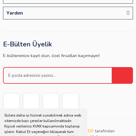
Yardım
E-Bülten Üyelik
E-bültenimize kayıt olun, özel fırsatları kaçırmayın!
Sizlere daha iyi hizmet sunabilmek adına web
sitemizde bazı çerezler kullanılmaktadır.
Kişisel verileriniz KVKK kapsamında toplanıp
Copyright © 2021 | Bu websitesi
Müjdat DEDE
tarafından
işlenir. Kabul Et seçeneğini tıklayarak tüm