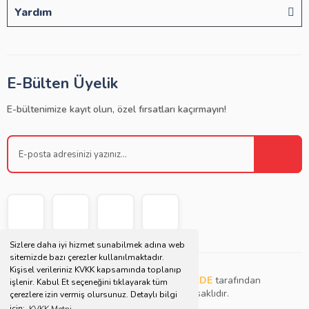
Yardım
E-Bülten Üyelik
E-bültenimize kayıt olun, özel fırsatları kaçırmayın!
Sizlere daha iyi hizmet sunabilmek adına web
sitemizde bazı çerezler kullanılmaktadır.
Kişisel verileriniz KVKK kapsamında toplanıp
Copyright © 2021 | Bu websitesi
Müjdat DEDE
tarafından
işlenir. Kabul Et seçeneğini tıklayarak tüm
tasarlanmış ve düzenlenmiştir. Tüm hakları saklıdır.
çerezlere izin vermiş olursunuz. Detaylı bilgi
için;
KVKK Metni