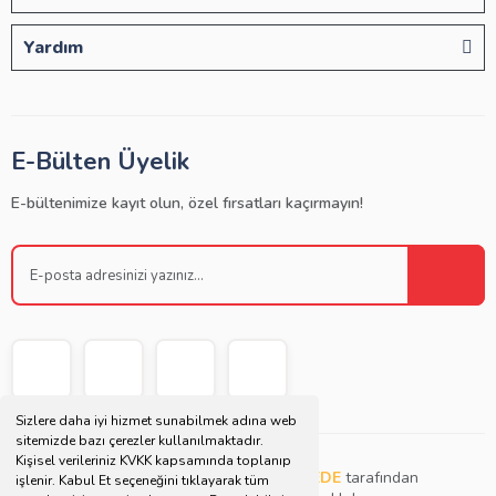
Yardım
E-Bülten Üyelik
E-bültenimize kayıt olun, özel fırsatları kaçırmayın!
Sizlere daha iyi hizmet sunabilmek adına web
sitemizde bazı çerezler kullanılmaktadır.
Kişisel verileriniz KVKK kapsamında toplanıp
Copyright © 2021 | Bu websitesi
Müjdat DEDE
tarafından
işlenir. Kabul Et seçeneğini tıklayarak tüm