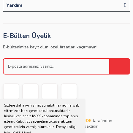
Yardım
E-Bülten Üyelik
E-bültenimize kayıt olun, özel fırsatları kaçırmayın!
Sizlere daha iyi hizmet sunabilmek adına web
sitemizde bazı çerezler kullanılmaktadır.
Kişisel verileriniz KVKK kapsamında toplanıp
Copyright © 2021 | Bu websitesi
Müjdat DEDE
tarafından
işlenir. Kabul Et seçeneğini tıklayarak tüm
tasarlanmış ve düzenlenmiştir. Tüm hakları saklıdır.
çerezlere izin vermiş olursunuz. Detaylı bilgi
için;
KVKK Metni