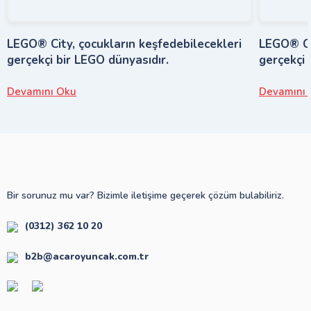
LEGO® City, çocukların keşfedebilecekleri
LEGO® Cit
gerçekçi bir LEGO dünyasıdır.
gerçekçi 
Devamını Oku
Devamını 
Bir sorunuz mu var? Bizimle iletişime geçerek çözüm bulabiliriz.
(0312) 362 10 20
b2b@acaroyuncak.com.tr