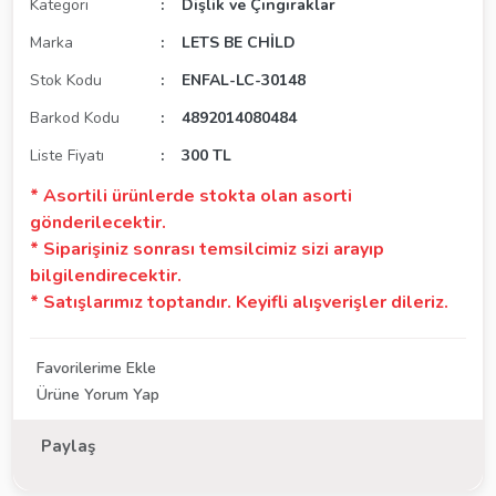
Kategori
Dişlik ve Çıngıraklar
Marka
LETS BE CHİLD
Stok Kodu
ENFAL-LC-30148
Barkod Kodu
4892014080484
Liste Fiyatı
300 TL
* Asortili ürünlerde stokta olan asorti
gönderilecektir.
* Siparişiniz sonrası temsilcimiz sizi arayıp
bilgilendirecektir.
* Satışlarımız toptandır. Keyifli alışverişler dileriz.
Ürüne Yorum Yap
Paylaş