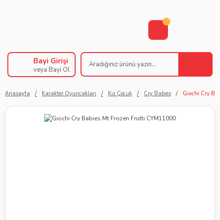
Bayi Girişi
veya Bayi Ol
Anasayfa
Karakter Oyuncakları
Kız Çocuk
Cry Babies
Giochi Cry Ba