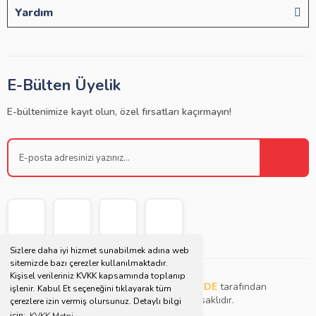
Yardım
E-Bülten Üyelik
E-bültenimize kayıt olun, özel fırsatları kaçırmayın!
Sizlere daha iyi hizmet sunabilmek adına web
sitemizde bazı çerezler kullanılmaktadır.
Kişisel verileriniz KVKK kapsamında toplanıp
Copyright © 2021 | Bu websitesi
Müjdat DEDE
tarafından
işlenir. Kabul Et seçeneğini tıklayarak tüm
tasarlanmış ve düzenlenmiştir. Tüm hakları saklıdır.
çerezlere izin vermiş olursunuz. Detaylı bilgi
için;
KVKK Metni