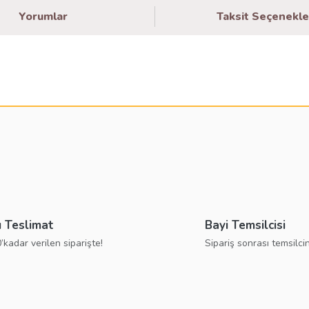
Yorumlar
Taksit Seçenekle
larda yetersiz gördüğünüz noktaları öneri formunu kullanarak tarafımıza ilete
Bu ürüne ilk yorumu siz yapın!
Yorum Yaz
ı Teslimat
Bayi Temsilcisi
’kadar verilen siparişte!
Sipariş sonrası temsilcin