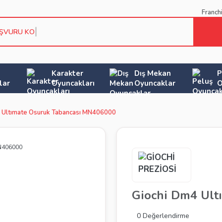
Franch
AŞVURU KOŞULL
Karakter
Dış Mekan
P
lar
Oyuncakları
Oyuncaklar
O
 Ultımate Osuruk Tabancası MN406000
Giochi Dm4 Ult
0 Değerlendirme