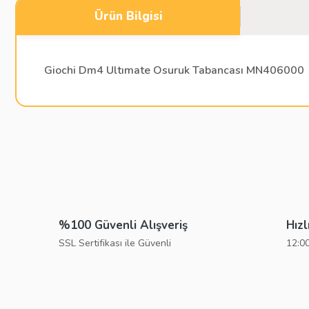
Ürün Bilgisi
Giochi Dm4 Ultımate Osuruk Tabancası MN406000
Bu ürünün fiyat bilgisi, resim, ürün açıklamalarında ve diğer konu
Görüş ve önerileriniz için teşekkür ederiz.
Ürün resmi kalitesiz, bozuk veya görüntülenemiyor.
Ürün açıklamasında eksik bilgiler bulunuyor.
%100 Güvenli Alışveriş
Hızl
Ürün bilgilerinde hatalar bulunuyor.
SSL Sertifikası ile Güvenli
12:00
Ürün fiyatı diğer sitelerden daha pahalı.
Bu ürüne benzer farklı alternatifler olmalı.