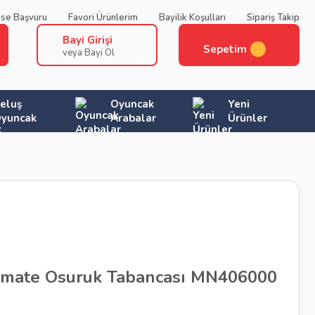
ise Başvuru
Favori Ürünlerim
Bayilik Koşulları
Sipariş Takip
Bayi Girişi
Sepetim
veya Bayi Ol
eluş
Oyuncak
Yeni
yuncak
Arabalar
Ürünler
ımate Osuruk Tabancası MN406000