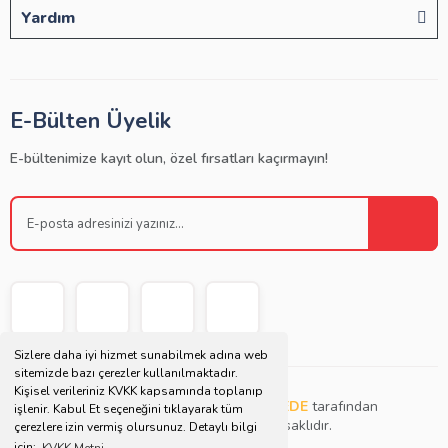
Yardım
E-Bülten Üyelik
E-bültenimize kayıt olun, özel fırsatları kaçırmayın!
Sizlere daha iyi hizmet sunabilmek adına web
sitemizde bazı çerezler kullanılmaktadır.
Kişisel verileriniz KVKK kapsamında toplanıp
Copyright © 2021 | Bu websitesi
Müjdat DEDE
tarafından
işlenir. Kabul Et seçeneğini tıklayarak tüm
tasarlanmış ve düzenlenmiştir. Tüm hakları saklıdır.
çerezlere izin vermiş olursunuz. Detaylı bilgi
için;
KVKK Metni