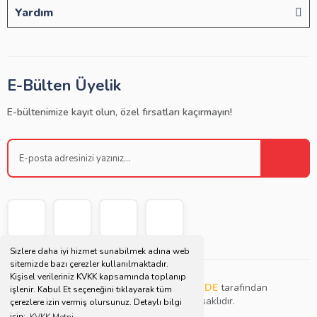
Yardım
E-Bülten Üyelik
E-bültenimize kayıt olun, özel fırsatları kaçırmayın!
Sizlere daha iyi hizmet sunabilmek adına web
sitemizde bazı çerezler kullanılmaktadır.
Kişisel verileriniz KVKK kapsamında toplanıp
Copyright © 2021 | Bu websitesi
Müjdat DEDE
tarafından
işlenir. Kabul Et seçeneğini tıklayarak tüm
tasarlanmış ve düzenlenmiştir. Tüm hakları saklıdır.
çerezlere izin vermiş olursunuz. Detaylı bilgi
için;
KVKK Metni