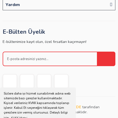
Yardım
E-Bülten Üyelik
E-bültenimize kayıt olun, özel fırsatları kaçırmayın!
Sizlere daha iyi hizmet sunabilmek adına web
sitemizde bazı çerezler kullanılmaktadır.
Kişisel verileriniz KVKK kapsamında toplanıp
Copyright © 2021 | Bu websitesi
Müjdat DEDE
tarafından
işlenir. Kabul Et seçeneğini tıklayarak tüm
tasarlanmış ve düzenlenmiştir. Tüm hakları saklıdır.
çerezlere izin vermiş olursunuz. Detaylı bilgi
için;
KVKK Metni