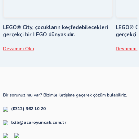
LEGO® City, çocukların keşfedebilecekleri
LEGO® Cit
gerçekçi bir LEGO dünyasıdır.
gerçekçi 
Devamını Oku
Devamını 
Bir sorunuz mu var? Bizimle iletişime geçerek çözüm bulabiliriz.
(0312) 362 10 20
b2b@acaroyuncak.com.tr