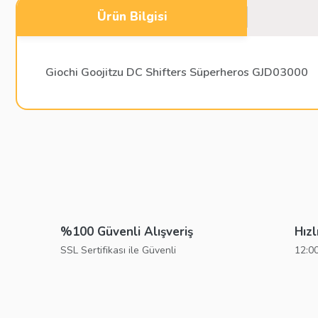
Ürün Bilgisi
Giochi Goojitzu DC Shifters Süperheros GJD03000
Bu ürünün fiyat bilgisi, resim, ürün açıklamalarında ve diğer konu
Görüş ve önerileriniz için teşekkür ederiz.
Ürün resmi kalitesiz, bozuk veya görüntülenemiyor.
Ürün açıklamasında eksik bilgiler bulunuyor.
%100 Güvenli Alışveriş
Hızl
Ürün bilgilerinde hatalar bulunuyor.
SSL Sertifikası ile Güvenli
12:00
Ürün fiyatı diğer sitelerden daha pahalı.
Bu ürüne benzer farklı alternatifler olmalı.