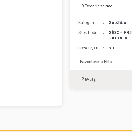
0 Değerlendirme
Kategori
GooZitJu
Stok Kodu
GİOCHİPRE
GJD03000
Liste Fiyatı
810 TL
Paylaş