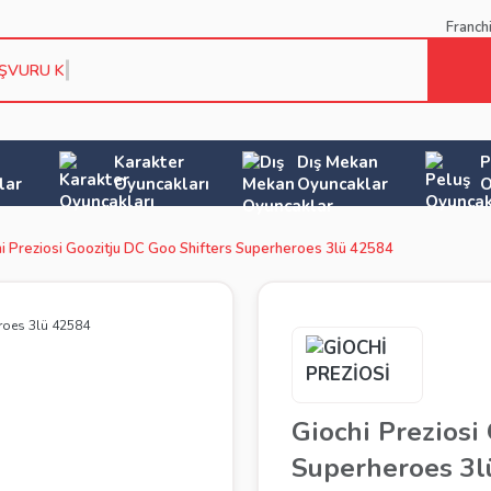
Franch
AŞVURU KOŞU
Karakter
Dış Mekan
P
lar
Oyuncakları
Oyuncaklar
O
i Preziosi Goozitju DC Goo Shifters Superheroes 3lü 42584
Giochi Preziosi
Superheroes 3l