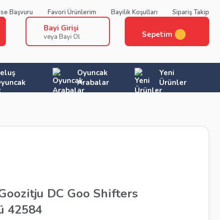
ise Başvuru
Favori Ürünlerim
Bayilik Koşulları
Sipariş Takip
Bayi Girişi
Sepetim
veya Bayi Ol
eluş
Oyuncak
Yeni
yuncak
Arabalar
Ürünler
 Goozitju DC Goo Shifters
ü 42584