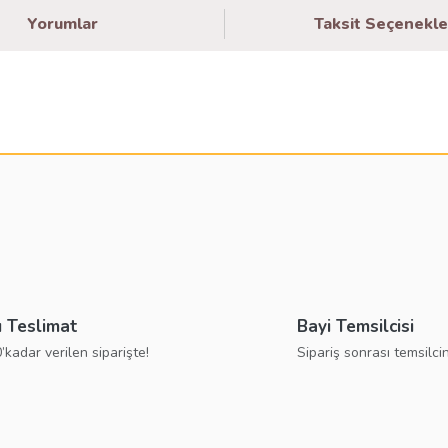
Yorumlar
Taksit Seçenekle
larda yetersiz gördüğünüz noktaları öneri formunu kullanarak tarafımıza ilete
Bu ürüne ilk yorumu siz yapın!
Yorum Yaz
ı Teslimat
Bayi Temsilcisi
’kadar verilen siparişte!
Sipariş sonrası temsilcin