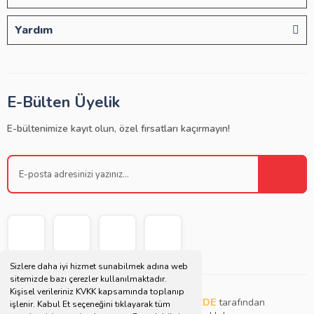
Yardım
E-Bülten Üyelik
E-bültenimize kayıt olun, özel fırsatları kaçırmayın!
Sizlere daha iyi hizmet sunabilmek adına web
sitemizde bazı çerezler kullanılmaktadır.
Kişisel verileriniz KVKK kapsamında toplanıp
Copyright © 2021 | Bu websitesi
Müjdat DEDE
tarafından
işlenir. Kabul Et seçeneğini tıklayarak tüm