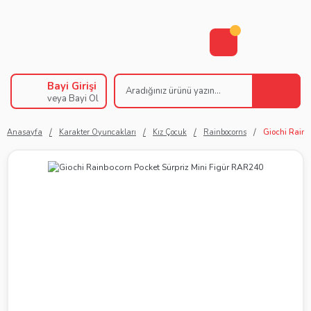
Bayi Girişi
veya Bayi Ol
Anasayfa
Karakter Oyuncakları
Kız Çocuk
Rainbocorns
Giochi Rainb