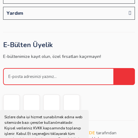
Yardım
E-Bülten Üyelik
E-bültenimize kayıt olun, özel fırsatları kaçırmayın!
Sizlere daha iyi hizmet sunabilmek adına web
sitemizde bazı çerezler kullanılmaktadır.
Kişisel verileriniz KVKK kapsamında toplanıp
Copyright © 2021 | Bu websitesi
Müjdat DEDE
tarafından
işlenir. Kabul Et seçeneğini tıklayarak tüm