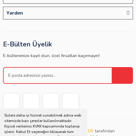
Yardım
E-Bülten Üyelik
E-bültenimize kayıt olun, özel fırsatları kaçırmayın!
Sizlere daha iyi hizmet sunabilmek adına web
sitemizde bazı çerezler kullanılmaktadır.
Kişisel verileriniz KVKK kapsamında toplanıp
Copyright © 2021 | Bu websitesi
Müjdat DEDE
tarafından
işlenir. Kabul Et seçeneğini tıklayarak tüm