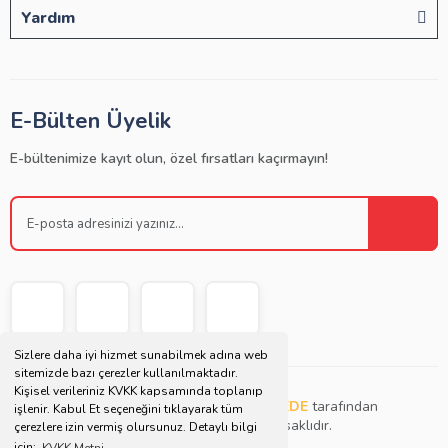
Yardım
E-Bülten Üyelik
E-bültenimize kayıt olun, özel fırsatları kaçırmayın!
Sizlere daha iyi hizmet sunabilmek adına web
sitemizde bazı çerezler kullanılmaktadır.
Kişisel verileriniz KVKK kapsamında toplanıp
Copyright © 2021 | Bu websitesi
Müjdat DEDE
tarafından
işlenir. Kabul Et seçeneğini tıklayarak tüm
tasarlanmış ve düzenlenmiştir. Tüm hakları saklıdır.
çerezlere izin vermiş olursunuz. Detaylı bilgi
için;
KVKK Metni