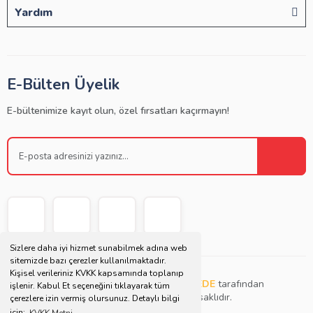
Yardım
E-Bülten Üyelik
E-bültenimize kayıt olun, özel fırsatları kaçırmayın!
Sizlere daha iyi hizmet sunabilmek adına web
sitemizde bazı çerezler kullanılmaktadır.
Kişisel verileriniz KVKK kapsamında toplanıp
Copyright © 2021 | Bu websitesi
Müjdat DEDE
tarafından
işlenir. Kabul Et seçeneğini tıklayarak tüm
tasarlanmış ve düzenlenmiştir. Tüm hakları saklıdır.
çerezlere izin vermiş olursunuz. Detaylı bilgi
için;
KVKK Metni