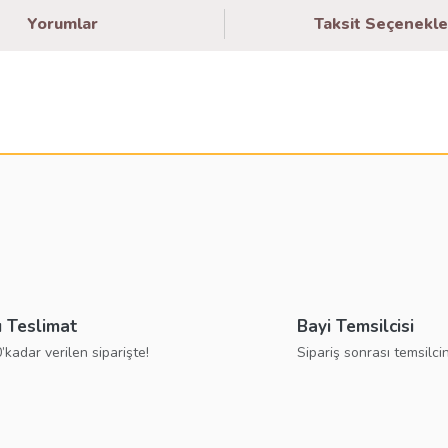
Yorumlar
Taksit Seçenekle
larda yetersiz gördüğünüz noktaları öneri formunu kullanarak tarafımıza ilete
Bu ürüne ilk yorumu siz yapın!
Yorum Yaz
ı Teslimat
Bayi Temsilcisi
’kadar verilen siparişte!
Sipariş sonrası temsilcin