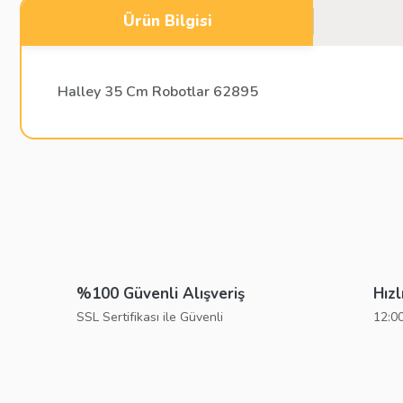
Ürün Bilgisi
Halley 35 Cm Robotlar 62895
Bu ürünün fiyat bilgisi, resim, ürün açıklamalarında ve diğer konu
Görüş ve önerileriniz için teşekkür ederiz.
Ürün resmi kalitesiz, bozuk veya görüntülenemiyor.
Ürün açıklamasında eksik bilgiler bulunuyor.
%100 Güvenli Alışveriş
Hızl
Ürün bilgilerinde hatalar bulunuyor.
SSL Sertifikası ile Güvenli
12:00
Ürün fiyatı diğer sitelerden daha pahalı.
Bu ürüne benzer farklı alternatifler olmalı.