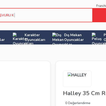
Franch
AŞVURU KOŞ
Karakter
Dış Mekan
P
lar
Oyuncakları
Oyuncaklar
O
Halley 35 Cm R
0 Değerlendirme