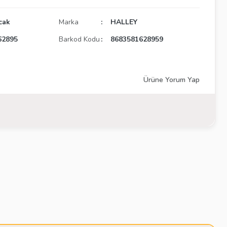
cak
Marka
HALLEY
62895
Barkod Kodu
8683581628959
Ürüne Yorum Yap