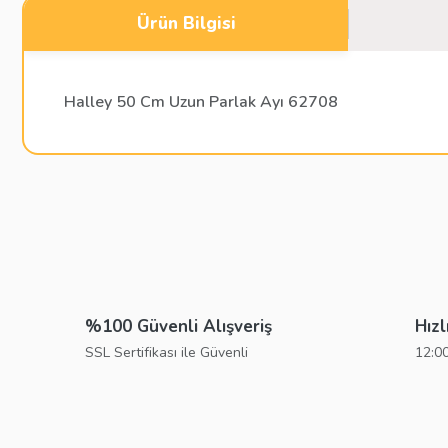
Ürün Bilgisi
Halley 50 Cm Uzun Parlak Ayı 62708
Bu ürünün fiyat bilgisi, resim, ürün açıklamalarında ve diğer konu
Görüş ve önerileriniz için teşekkür ederiz.
Ürün resmi kalitesiz, bozuk veya görüntülenemiyor.
Ürün açıklamasında eksik bilgiler bulunuyor.
%100 Güvenli Alışveriş
Hızl
Ürün bilgilerinde hatalar bulunuyor.
SSL Sertifikası ile Güvenli
12:00
Ürün fiyatı diğer sitelerden daha pahalı.
Bu ürüne benzer farklı alternatifler olmalı.