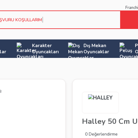
Franch
ŞVURU KOŞULLARIMIZI
Karakter
Dış Mekan
P
lar
Oyuncakları
Oyuncaklar
O
Halley 50 Cm U
0 Değerlendirme