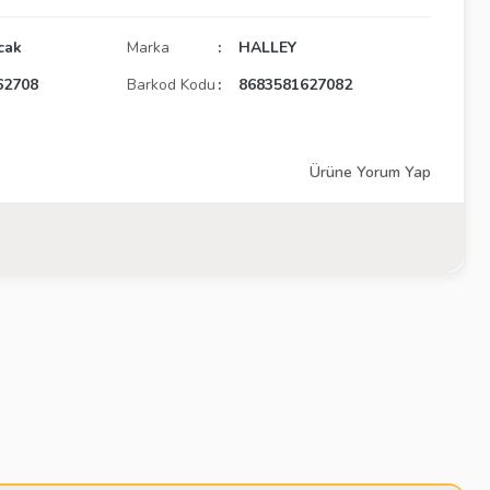
cak
Marka
HALLEY
62708
Barkod Kodu
8683581627082
Ürüne Yorum Yap