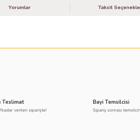
Yorumlar
Taksit Seçenekle
larda yetersiz gördüğünüz noktaları öneri formunu kullanarak tarafımıza ilete
Bu ürüne ilk yorumu siz yapın!
Yorum Yaz
ı Teslimat
Bayi Temsilcisi
’kadar verilen siparişte!
Sipariş sonrası temsilcin