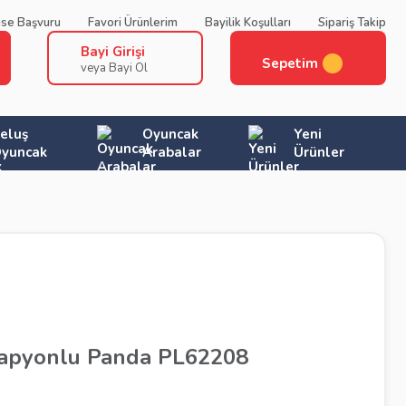
ise Başvuru
Favori Ürünlerim
Bayilik Koşulları
Sipariş Takip
Bayi Girişi
Sepetim
veya Bayi Ol
eluş
Oyuncak
Yeni
yuncak
Arabalar
Ürünler
Papyonlu Panda PL62208