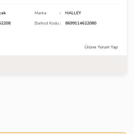
cak
Marka
HALLEY
62208
Barkod Kodu
8699114622080
Ürüne Yorum Yap