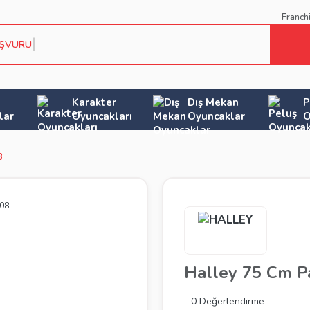
Franch
AŞVURU KO
Karakter
Dış Mekan
P
lar
Oyuncakları
Oyuncaklar
O
8
Halley 75 Cm 
0 Değerlendirme