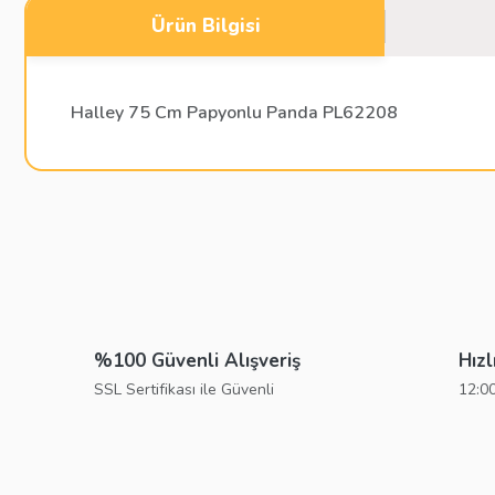
Ürün Bilgisi
Halley 75 Cm Papyonlu Panda PL62208
Bu ürünün fiyat bilgisi, resim, ürün açıklamalarında ve diğer konu
Görüş ve önerileriniz için teşekkür ederiz.
Ürün resmi kalitesiz, bozuk veya görüntülenemiyor.
Ürün açıklamasında eksik bilgiler bulunuyor.
%100 Güvenli Alışveriş
Hızl
Ürün bilgilerinde hatalar bulunuyor.
SSL Sertifikası ile Güvenli
12:00
Ürün fiyatı diğer sitelerden daha pahalı.
Bu ürüne benzer farklı alternatifler olmalı.