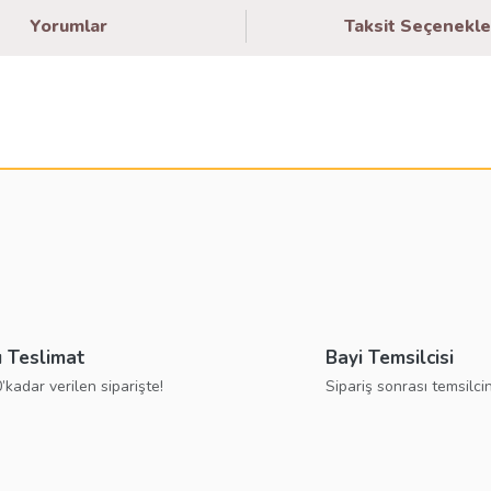
Yorumlar
Taksit Seçenekle
larda yetersiz gördüğünüz noktaları öneri formunu kullanarak tarafımıza ilete
Bu ürüne ilk yorumu siz yapın!
Yorum Yaz
ı Teslimat
Bayi Temsilcisi
’kadar verilen siparişte!
Sipariş sonrası temsilcin