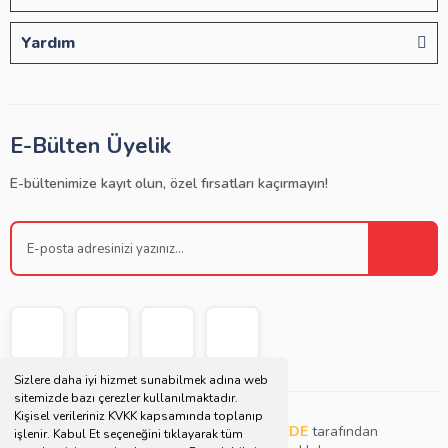
Yardım
E-Bülten Üyelik
E-bültenimize kayıt olun, özel fırsatları kaçırmayın!
Sizlere daha iyi hizmet sunabilmek adına web
sitemizde bazı çerezler kullanılmaktadır.
Kişisel verileriniz KVKK kapsamında toplanıp
Copyright © 2021 | Bu websitesi
Müjdat DEDE
tarafından
işlenir. Kabul Et seçeneğini tıklayarak tüm